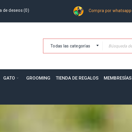
a de deseos (
0
)
Compra por whatsapp
Todas las categorías
GATO
GROOMING
TIENDA DE REGALOS
MEMBRESÍAS