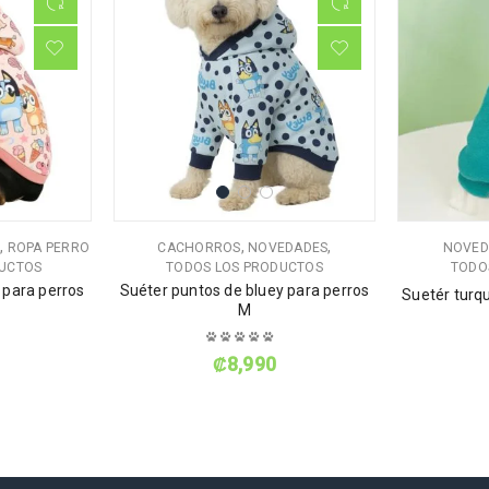
,
,
,
S
ROPA PERRO
CACHORROS
NOVEDADES
NOVED
DUCTOS
TODOS LOS PRODUCTOS
TODO
 para perros
Suéter puntos de bluey para perros
Suetér turq
M
₡
8,990