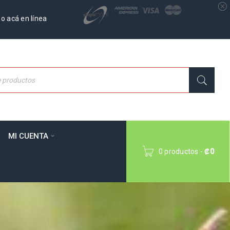
o acá en línea
MI CUENTA
0 productos
-
₡
0