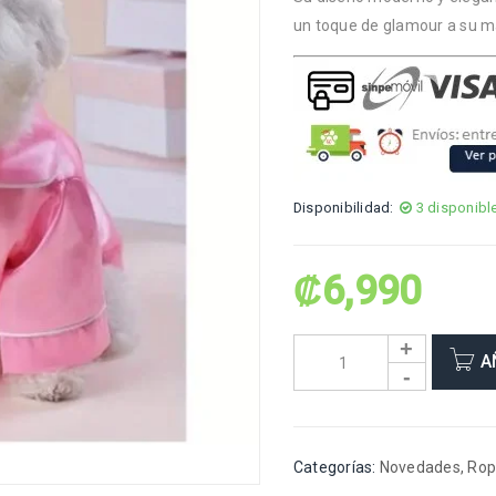
un toque de glamour a su 
Disponibilidad:
3 disponibl
₡
6,990
A
Categorías:
Novedades
,
Rop