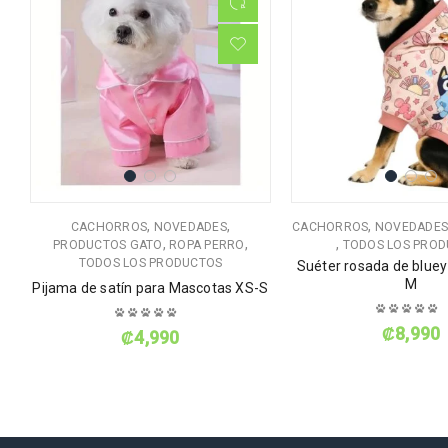
,
,
,
RO
CACHORROS
NOVEDADES
CACHORROS
NOVEDADE
,
,
,
PRODUCTOS GATO
ROPA PERRO
TODOS LOS PRO
TODOS LOS PRODUCTOS
Suéter rosada de bluey
 S
M
Pijama de satín para Mascotas XS-S
₡
8,990
₡
4,990