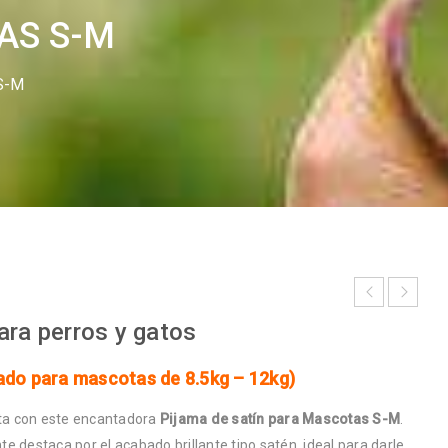
AS S-M
 S-M
ara perros y gatos
do para mascotas de 8.5kg – 12kg)
ota con este encantadora
Pijama de satín para Mascotas S-M
.
 destaca por el acabado brillante tipo satén, ideal para darle