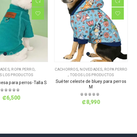
,
,
,
,
ADES
ROPA PERRO
CACHORROS
NOVEDADES
ROPA PERRO
C
,
S LOS PRODUCTOS
TODOS LOS PRODUCTOS
Suéter celeste de bluey para perros
S
uesa para perros-Talla S
M
₡
6,500
₡
8,990