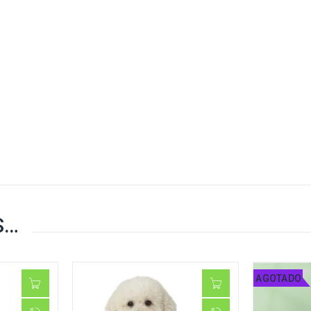
S…
AGOTADO