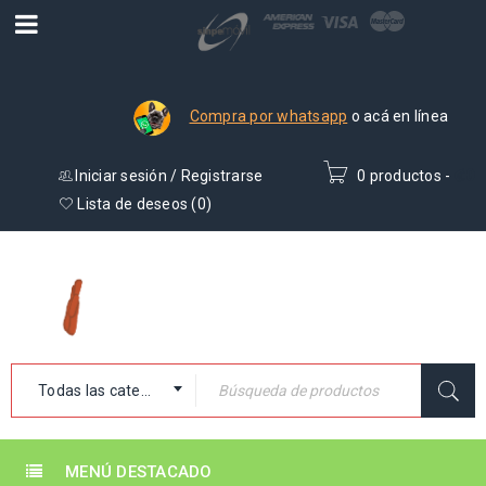
Compra por whatsapp
o acá en línea
Iniciar sesión
/
Registrarse
0 productos
-
₡
0
Lista de deseos (
0
)
Todas las categorías
MENÚ DESTACADO