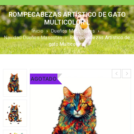
ROMPECABEZAS ARTÍSTICO DE GATO
MULTICOLOR L
Inicio
›
Dueños Mascoteros
›
Navidad Dueños Mascotas
›
Rompecabezas Artístico de
gato Multicolor L
AGOTADO