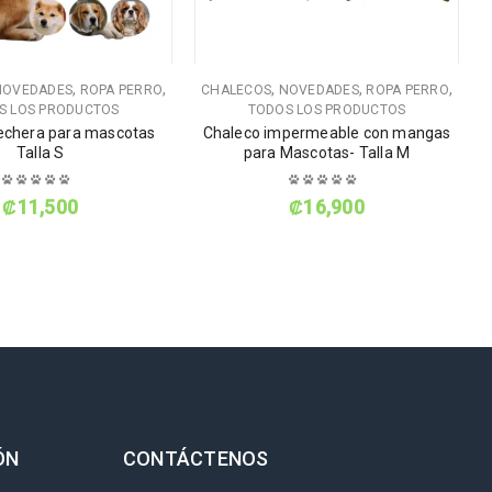
,
,
,
,
,
NOVEDADES
ROPA PERRO
CHALECOS
NOVEDADES
ROPA PERRO
S LOS PRODUCTOS
TODOS LOS PRODUCTOS
echera para mascotas
Chaleco impermeable con mangas
Talla S
para Mascotas- Talla M
₡
11,500
₡
16,900
ÓN
CONTÁCTENOS