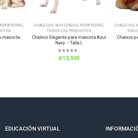
,
,
,
,
,
ROPA PERRO
CHALECOS
NOVEDADES
ROPA PERRO
CHALECOS
UCTOS
TODOS LOS PRODUCTOS
TODO
a mascota-
Chaleco Elegante para mascota Azul
Chaleco p
Navy – Talla L
₡
13,500
EDUCACIÓN VIRTUAL
INFORMACI