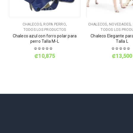
,
,
,
,
CHALECOS
ROPA PERRO
CHALECOS
NOVEDADES
TODOS LOS PRODUCTOS
TODOS LOS PROD
Chaleco azul con forro polar para
Chaleco Elegante par
perro Talla M-L
Talla L
₡
10,875
₡
13,500