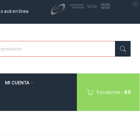
o acá en línea
MI CUENTA
0 productos
-
₡
0
Inicio
›
Ropa Perro
›
Chalecos