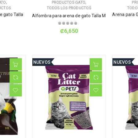
,
,
ATO
PRODUCTOS GATO
PR
UCTOS
TODOS LOS PRODUCTOS
TODO
e gato Talla
Arena para 
Alfombra para arena de gato Talla M
₡
6,650
NUEVOS
NUEVOS