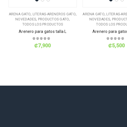
,
,
,
ARENA GATO
LITERAS-ARENEROS GATO
ARENA GATO
LITERAS-AR
,
,
,
NOVEDADES
PRODUCTOS GATO
NOVEDADES
PRODUC
TODOS LOS PRODUCTOS
TODOS LOS PROD
Arenero para gatos talla L
Arenero para gatos
₡
7,900
₡
5,500