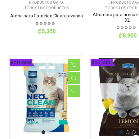
,
,
PRODUCTOS GATO
PRODUCTOS G
TODOS LOS PRODUCTOS
TODOS LOS PROD
Alfombra para arena d
Arena para Gato Neo Clean Lavanda
XL
₡
5,350
₡
8,950
AGOTADO
AGOTADO