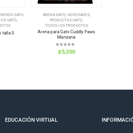
,
,
,
ENEROS GATO
ARENA GATO
NOVEDADES
,
,
TOS GATO
PRODUCTOS GATO
UCTOS
TODOS LOS PRODUCTOS
Arena para Gato Cuddly Paws
 talla S
Manzana
₡
5,500
EDUCACIÓN VIRTUAL
INFORMACI