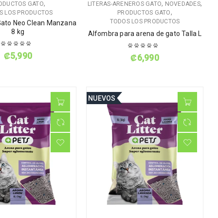
,
,
,
ODUCTOS GATO
LITERAS-ARENEROS GATO
NOVEDADES
,
S LOS PRODUCTOS
PRODUCTOS GATO
TODOS LOS PRODUCTOS
Gato Neo Clean Manzana
8 kg
Alfombra para arena de gato Talla L
₡
5,990
₡
6,990
NUEVOS