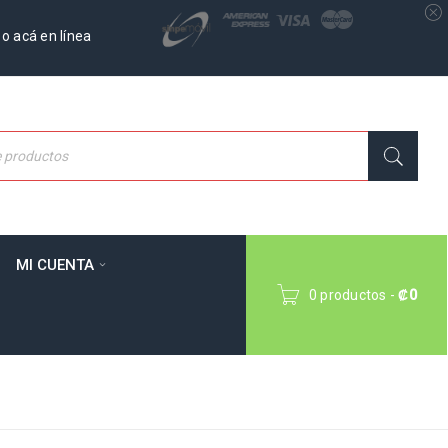
o acá en línea
MI CUENTA
0 productos
-
₡
0
Inicio
›
Productos Gato
›
Arena gato