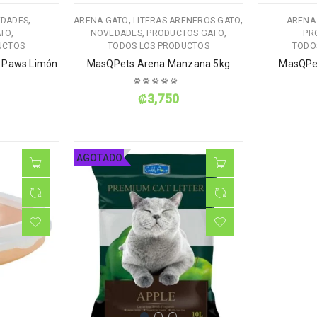
,
,
,
DADES
ARENA GATO
LITERAS-ARENEROS GATO
ARENA
,
,
,
ATO
NOVEDADES
PRODUCTOS GATO
PR
UCTOS
TODOS LOS PRODUCTOS
TODO
y Paws Limón
MasQPets Arena Manzana 5kg
MasQPet
₡
3,750
AGOTADO