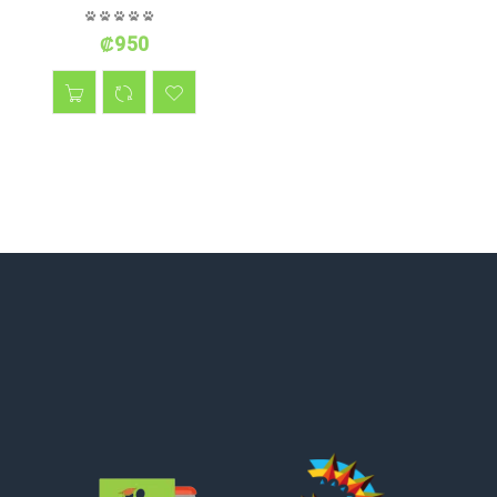
₡
950