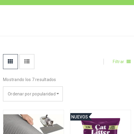
LITERAS-
Inicio
›
Productos Gato
›
Literas-areneros gato
ARENEROS GATO
Filtrar
Mostrando los 7 resultados
Ordenar por popularidad
NUEVOS