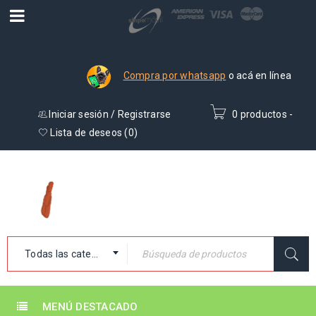
Compra por whatsapp
o acá en línea
Iniciar sesión
/
Registrarse
0 productos
-
₡
0
Lista de deseos (
0
)
Todas las categorías
MENÚ DESTACADO