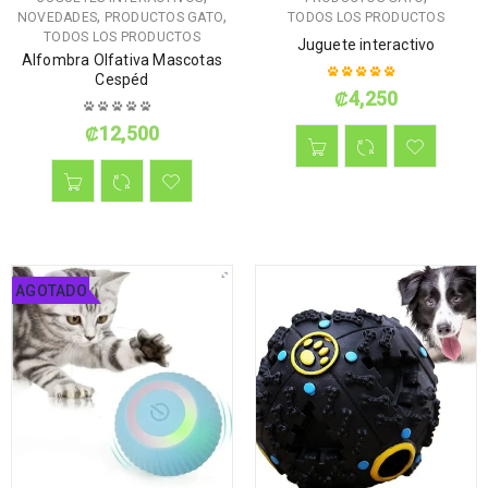
,
,
NOVEDADES
PRODUCTOS GATO
TODOS LOS PRODUCTOS
TODOS LOS PRODUCTOS
Juguete interactivo
Alfombra Olfativa Mascotas
Cespéd
₡
4,250
Valorado con
5.00
de 5
₡
12,500
AGOTADO