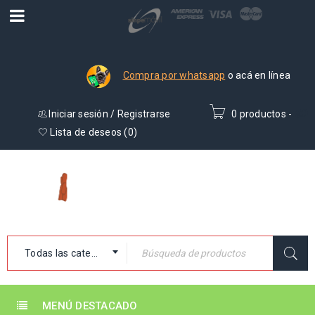
Compra por whatsapp
o acá en línea
Iniciar sesión
/
Registrarse
0 productos
-
₡
0
Lista de deseos (
0
)
Todas las categorías
MENÚ DESTACADO