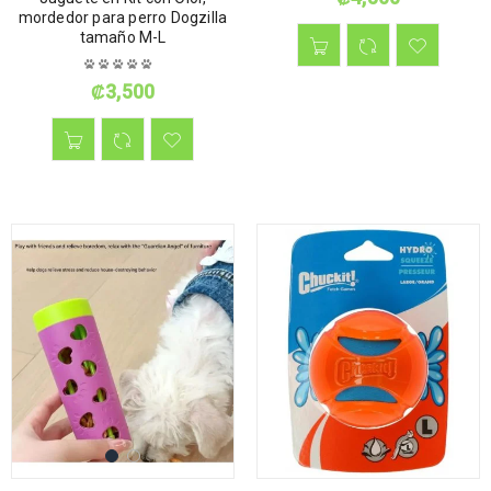
mordedor para perro Dogzilla
tamaño M-L
₡
3,500