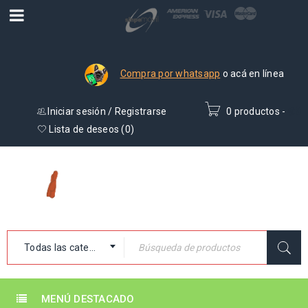
Compra por whatsapp
o acá en línea
Iniciar sesión
/
Registrarse
0 productos
-
₡
0
Lista de deseos (
0
)
Todas las categorías
MENÚ DESTACADO