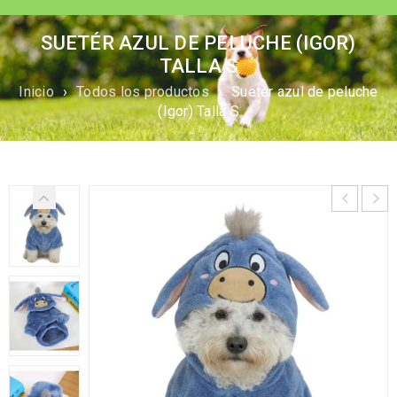
SUETÉR AZUL DE PELUCHE (IGOR)
TALLA S
Inicio
›
Todos los productos
›
Suetér azul de peluche
(Igor) Talla S