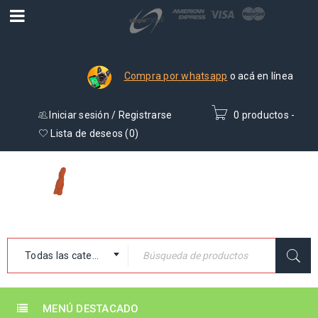
Compra por whatsapp
o acá en línea
Iniciar sesión
/
Registrarse
0 productos
-
₡
0
Lista de deseos (
0
)
Todas las categorías
MENÚ DESTACADO