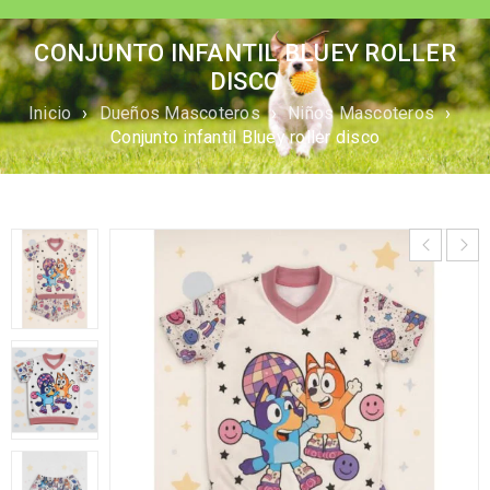
CONJUNTO INFANTIL BLUEY ROLLER
DISCO
Inicio
›
Dueños Mascoteros
›
Niños Mascoteros
›
Conjunto infantil Bluey roller disco