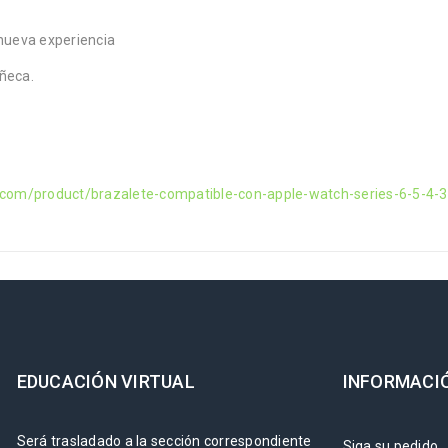
a nueva experiencia
ñeca.
.com/product/brazalete-compatible-con-apple-watch-series-6-5-4-3
EDUCACIÓN VIRTUAL
INFORMACI
Será trasladado a la sección correspondiente
Siga su pedido