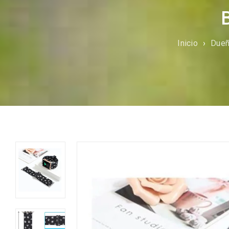
Inicio
›
Dueñ