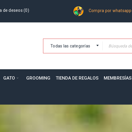
a de deseos (
0
)
Compra por whatsapp
Todas las categorías
GATO
GROOMING
TIENDA DE REGALOS
MEMBRESÍAS