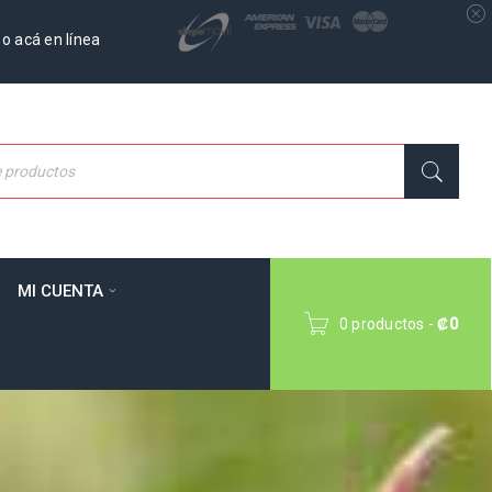
o acá en línea
MI CUENTA
0 productos
-
₡
0