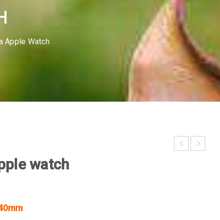
H
a Apple Watch
pple watch
m/40mm