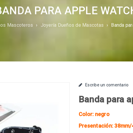
BANDA PARA APPLE WATC
os Mascoteros
›
Joyería Dueños de Mascotas
›
Banda par
Escribe un comentario
Banda para a
Color: negro
Presentación: 38m