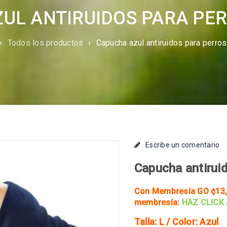
UL ANTIRUIDOS PARA PER
›
Todos los productos
›
Capucha azul antiruidos para perros 
Escribe un comentario
Capucha antirui
Con Membresía GO ¢13,
membresía:
HAZ CLICK
Talla: L /
Color: Azul