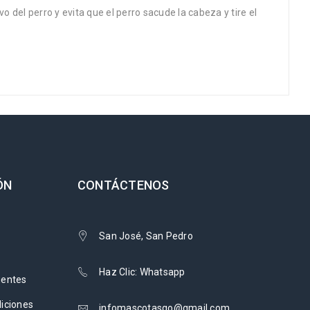
del perro y evita que el perro sacude la cabeza y tire el
ÓN
CONTÁCTENOS
San José, San Pedro
Haz Clic: Whatsapp
uentes
iciones
infomascotasgo@gmail.com