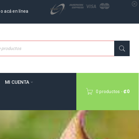
o acá en línea
MI CUENTA
0 productos
-
₡
0