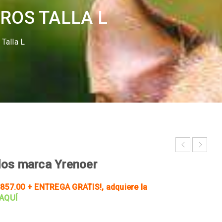
ROS TALLA L
Talla L
dos marca Yrenoer
857.00 + ENTREGA GRATIS!
, adquiere la
 AQUÍ