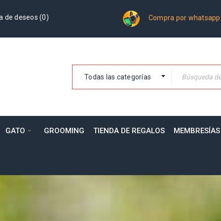
a de deseos (
0
)
Compra por whatsapp
Todas las categorías
GATO
GROOMING
TIENDA DE REGALOS
MEMBRESÍAS