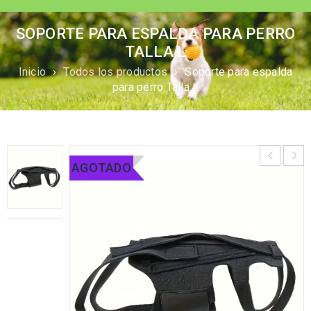
SOPORTE PARA ESPALDA PARA PERRO
TALLA L
Inicio
›
Todos los productos
›
Soporte para espalda
para perro Talla L
AGOTADO