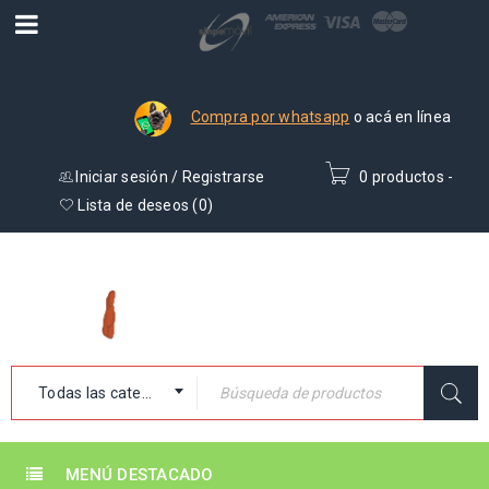
Compra por whatsapp
o acá en línea
Iniciar sesión
/
Registrarse
0 productos
-
₡
0
Lista de deseos (
0
)
Todas las categorías
MENÚ DESTACADO