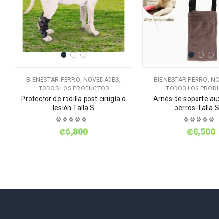
,
,
,
BIENESTAR PERRO
NOVEDADES
BIENESTAR PERRO
NO
TODOS LOS PRODUCTOS
TODOS LOS PROD
Protector de rodilla post cirugía o
Arnés de soporte aux
 M
lesión Talla S
perros-Talla 
₡
6,800
₡
8,500