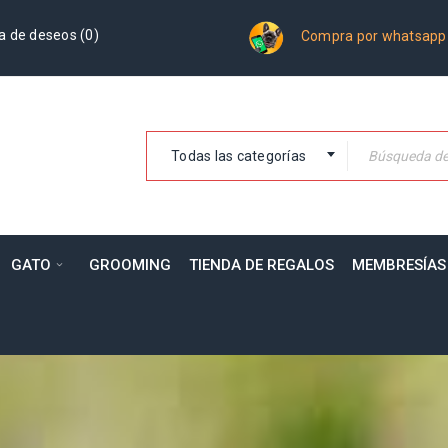
a de deseos (
0
)
Compra por whatsapp
Todas las categorías
GATO
GROOMING
TIENDA DE REGALOS
MEMBRESÍAS