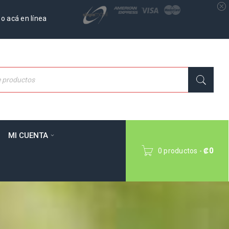
o acá en línea
MI CUENTA
0 productos
-
₡
0