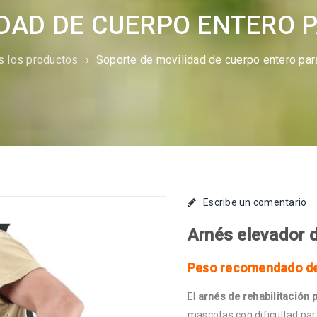
DAD DE CUERPO ENTERO 
s los productos
›
Soporte de movilidad de cuerpo entero para
Escribe un comentario
Arnés elevador d
Peso recomendado de
El
arnés de rehabilitación 
mascotas con dificultad par