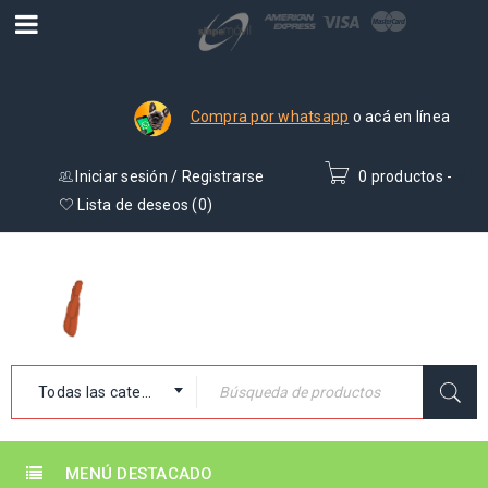
Compra por whatsapp
o acá en línea
Iniciar sesión
/
Registrarse
0 productos
-
₡
0
Lista de deseos (
0
)
Todas las categorías
MENÚ DESTACADO