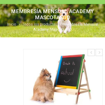
MEMBRESÍA MENSUAL ACADEMY
MASCOTASGO
Inicio
›
Todos los productos
›
Membresía Mensual
Academy MascotasGO