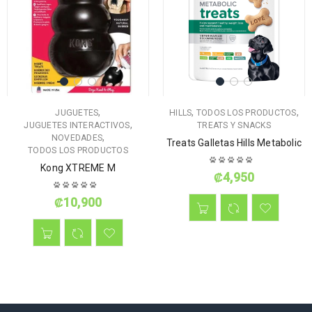
,
,
,
JUGUETES
HILLS
TODOS LOS PRODUCTOS
,
JUGUETES INTERACTIVOS
TREATS Y SNACKS
,
NOVEDADES
Treats Galletas Hills Metabolic
TODOS LOS PRODUCTOS
Kong XTREME M
₡
4,950
₡
10,900