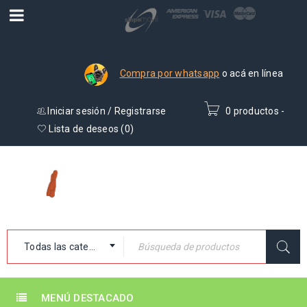
Compra por whatsapp
o acá en línea
Iniciar sesión
/
Registrarse
0 productos
-
₡
0
Lista de deseos (
0
)
Todas las categorías
MENÚ DESTACADO