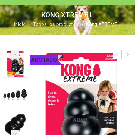
KONG XTREME L
Inicio
›
Todos los productos
›
Kong XTREME L
AGOTADO