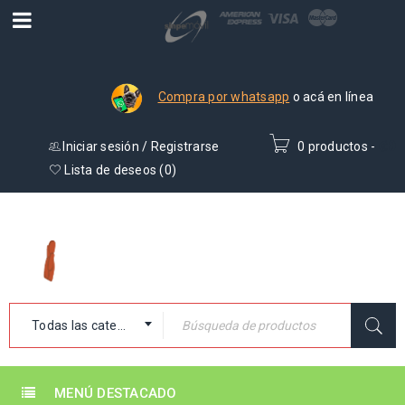
Compra por whatsapp
o acá en línea
Iniciar sesión
/
Registrarse
0 productos
-
₡
0
Lista de deseos (
0
)
Todas las categorías
MENÚ DESTACADO