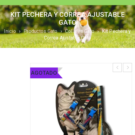
KIT PECHERA Y CORREA AJUSTABLE
GATO
Inicio
›
Productos Gato
›
Collares Gato
›
Kit Pechera y
Correa Ajustable Gato
AGOTADO