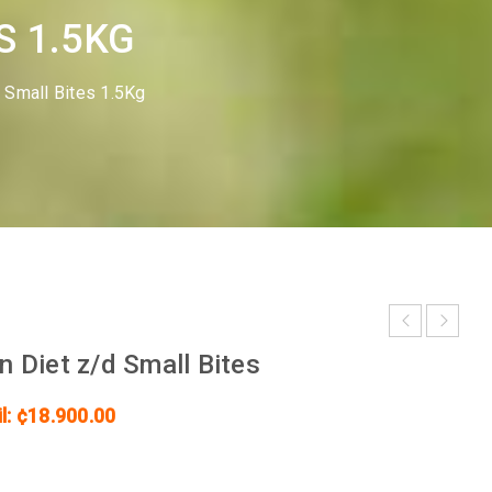
S 1.5KG
D Small Bites 1.5Kg
on Diet
z/d Small Bites
l: ¢18.900.00