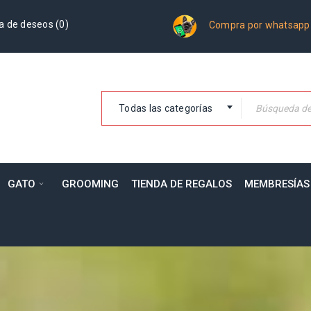
a de deseos (
0
)
Compra por whatsapp
Todas las categorías
GATO
GROOMING
TIENDA DE REGALOS
MEMBRESÍAS