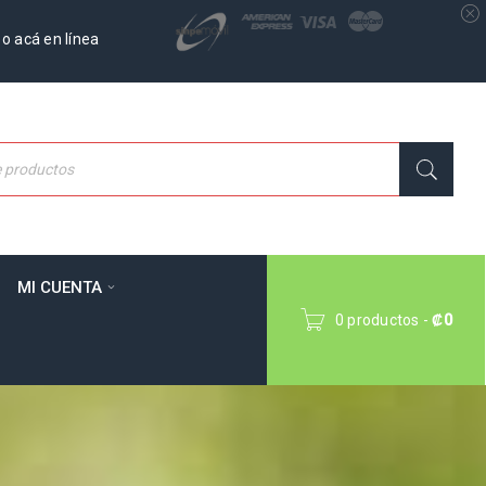
o acá en línea
MI CUENTA
0 productos
-
₡
0