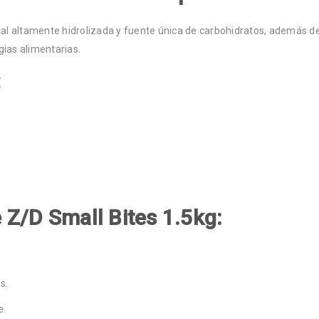
imal altamente hidrolizada y fuente única de carbohidratos, además d
gias alimentarias.
:
e Z/D Small Bites 1.5kg:
s.
e.