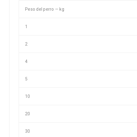
Peso del perro — kg
1
2
4
5
10
20
30