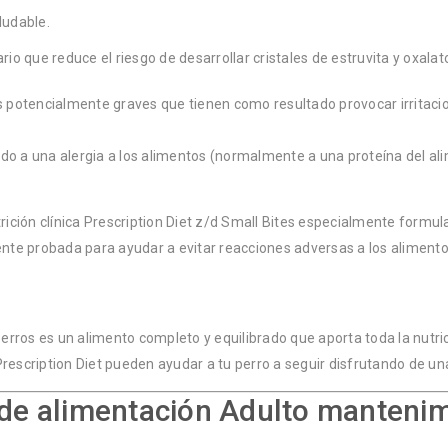
ludable.
que reduce el riesgo de desarrollar cristales de estruvita y oxalato
 potencialmente graves que tienen como resultado provocar irritaciones
do a una alergia a los alimentos (normalmente a una proteína del alim
rición clínica
Prescription Diet
z/d Small Bites especialmente formulad
mente probada para ayudar a evitar reacciones adversas a los alimento
rros es un alimento completo y equilibrado que aporta toda la nutrici
rescription Diet
pueden ayudar a tu perro a seguir disfrutando de una 
de alimentación Adulto manteni