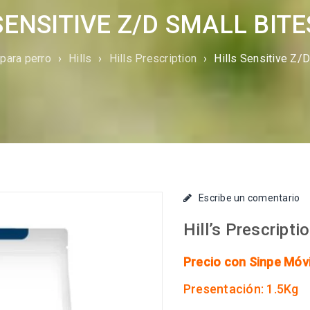
SENSITIVE Z/D SMALL BITE
para perro
›
Hills
›
Hills Prescription
›
Hills Sensitive Z/
Escribe un comentario
Hill’s Prescripti
Precio con Sinpe Móvi
Presentación: 1.5Kg