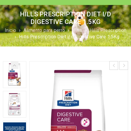
HILLS PRESCRIPTION DIET I/D
DIGESTIVE CARE 1.5KG
Inicio
›
Alimento para perro
›
Hills
›
Hills Prescription
›
Hills Prescription Diet i/d Digestive Care 1.5Kg