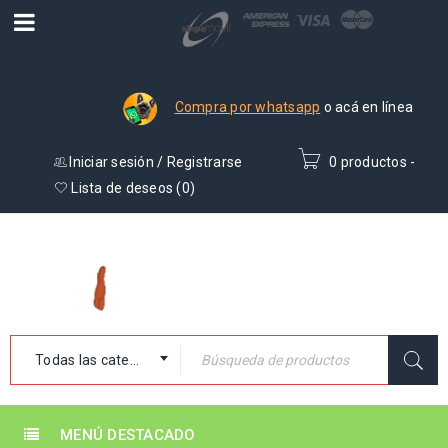
Compra por whatsapp
o acá en línea
Iniciar sesión
/
Registrarse
0 productos
-
₡
0
Lista de deseos (
0
)
Todas las categorías
MENÚ DESTACADO