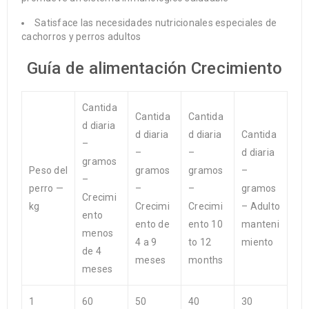
Satisface las necesidades nutricionales especiales de
cachorros y perros adultos
Guía de alimentación Crecimiento
Cantida
Cantida
Cantida
d diaria
d diaria
d diaria
Cantida
–
–
–
d diaria
gramos
Peso del
gramos
gramos
–
–
perro —
–
–
gramos
Crecimi
kg
Crecimi
Crecimi
– Adulto
ento
ento de
ento 10
manteni
menos
4 a 9
to 12
miento
de 4
meses
months
meses
1
60
50
40
30