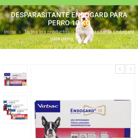
DESPARASITANTE ENDOGARD PARA
PERRO 10 KG
Inicio
›
Todos los productos
›
Desparasitante Endogard
para perro 10 Kg