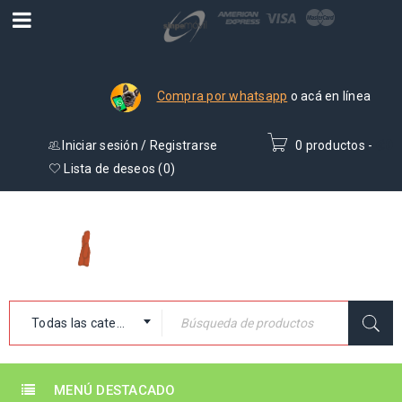
Compra por whatsapp
o acá en línea
Iniciar sesión
/
Registrarse
0 productos
-
₡
0
Lista de deseos (
0
)
Todas las categorías
MENÚ DESTACADO