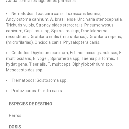
Actúa contra los siguientes parásitos:
Nemátodos: Toxocara canis, Toxascaris leonina,
Ancylostoma caninum, A. braziliense, Uncinaria stenocephala,
Trichuris vulpis, Strongyloides stercoralis, Pneumonyssus
caninum, Capillaria spp, Spirocerca lupi, Dipetalonema
reconditum, Dirofilaria imitis (microfilarias), Dirofilaria repens,
(microfilarias), Oncicola canis, Physaloptera canis.
Cestodos: Dipylidium caninum, Echinococcus granulosus, E.
multilocularis, E. vogeli, Spirometra spp, Taenia pisiformis, T.
hydatigena, T serialis, T. multiceps, Diphyllobothrium spp,
Mesocestoides spp.
Trematodos: Scistosoma spp.
Protozoarios: Giardia canis.
ESPECIES DE DESTINO
Perros.
DOSIS