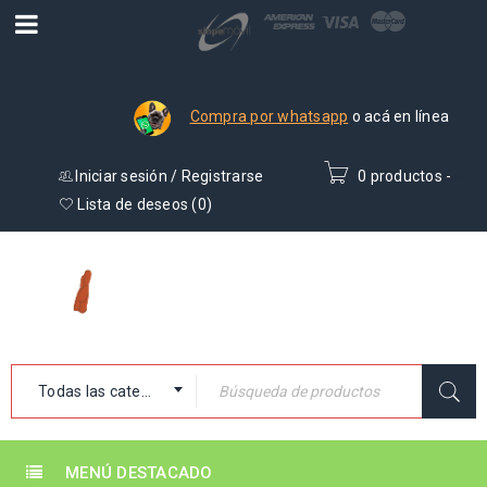
Compra por whatsapp
o acá en línea
Iniciar sesión
/
Registrarse
0 productos
-
₡
0
Lista de deseos (
0
)
Todas las categorías
MENÚ DESTACADO