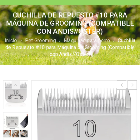
CUCHILLA DE REPUESTO #10 PARA
MÁQUINA DE GROOMING (COMPATIBLE
CON ANDIS//OSTER)
Inicio
›
Pet Grooming
›
Máquinas para perro
›
Cuchilla
de Repuesto #10 para Máquina de Grooming (Compatible
con Andis//Oster)