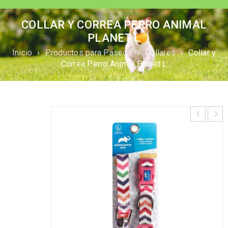
COLLAR Y CORREA PERRO ANIMAL
PLANET L
Inicio
›
Productos para Paseos
›
Collares
›
Collar y
Correa Perro Animal Planet L