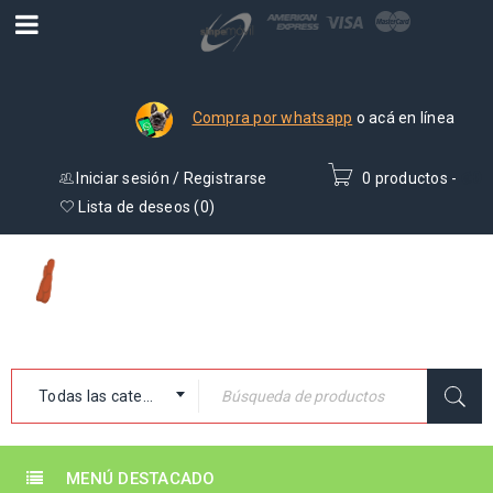
Compra por whatsapp
o acá en línea
Iniciar sesión
/
Registrarse
0 productos
-
₡
0
Lista de deseos (
0
)
Todas las categorías
MENÚ DESTACADO