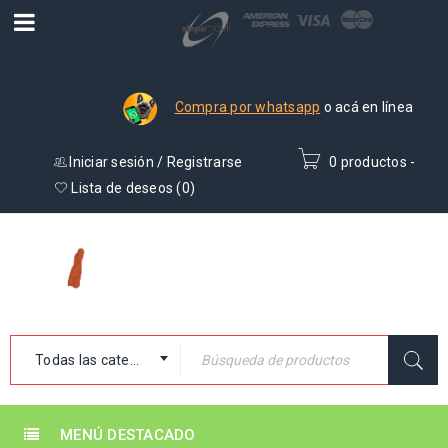
Compra por whatsapp
o acá en línea
Iniciar sesión
/
Registrarse
0 productos
-
₡
0
Lista de deseos (
0
)
Todas las categorías
MENÚ DESTACADO