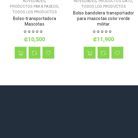
,
,
,
NOVEDADES
NOVEDADES
PRODUCTOS GATO
,
PRODUCTOS PARA PASEOS
TODOS LOS PRODUCTOS
TODOS LOS PRODUCTOS
Bolso bandolera transportador
Bolso-transportadora
para mascotas color verde
Mascotas
militar
₡
10,500
₡
11,900