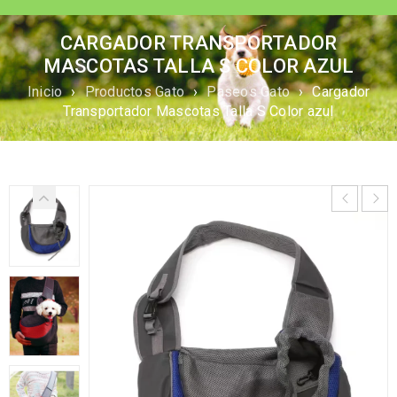
CARGADOR TRANSPORTADOR
MASCOTAS TALLA S COLOR AZUL
Inicio
›
Productos Gato
›
Paseos Gato
›
Cargador
Transportador Mascotas Talla S Color azul