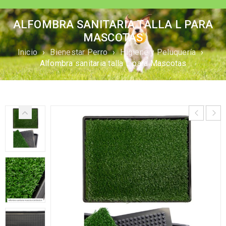
ALFOMBRA SANITARIA TALLA L PARA
MASCOTAS
Inicio
›
Bienestar Perro
›
Higiene y Peluquería
›
Alfombra sanitaria talla L para Mascotas