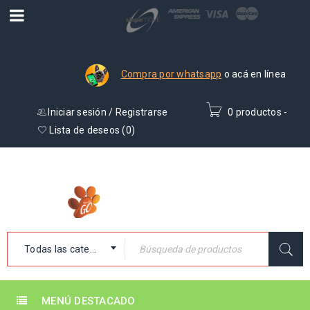
Compra por whatsapp
o acá en línea
Iniciar sesión
/
Registrarse
0 productos
-
₡
0
Lista de deseos (
0
)
Todas las categorías
MENÚ DESTACADO