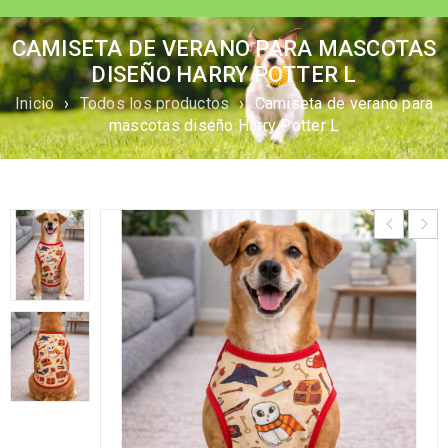
CAMISETA DE VERANO PARA MASCOTAS
DISEÑO HARRY POTTER L
Inicio
›
Todos los productos
›
Camiseta de verano para
mascotas diseño Harry Potter L