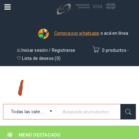
Compra por whatsapp
o acá en línea
Iniciar sesión
/
Registrarse
0 productos
-
₡
0
Lista de deseos (
0
)
Todas las categorías
MENÚ DESTACADO