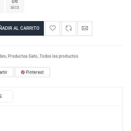
05
SECS
ÑADIR AL CARRITO
des
,
Productos Gato
,
Todos los productos
rtir
Pinterest
S