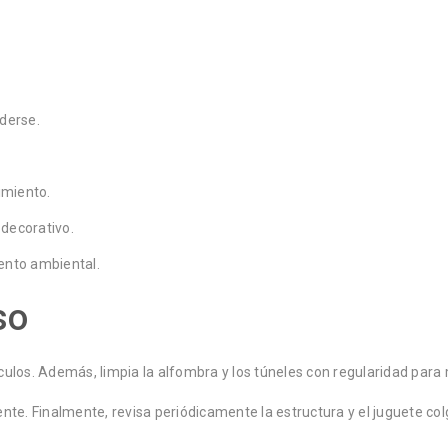
derse.
imiento.
 decorativo.
iento ambiental.
so
táculos. Además, limpia la alfombra y los túneles con regularidad par
ente. Finalmente, revisa periódicamente la estructura y el juguete 