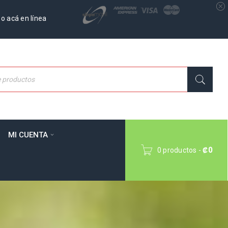
o acá en línea
MI CUENTA
0 productos
-
₡
0