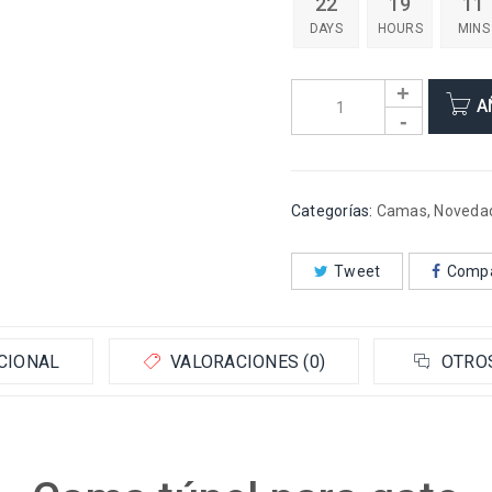
22
19
11
DAYS
HOURS
MINS
A
Categorías:
Camas
,
Noveda
Tweet
Compa
CIONAL
VALORACIONES (0)
OTRO