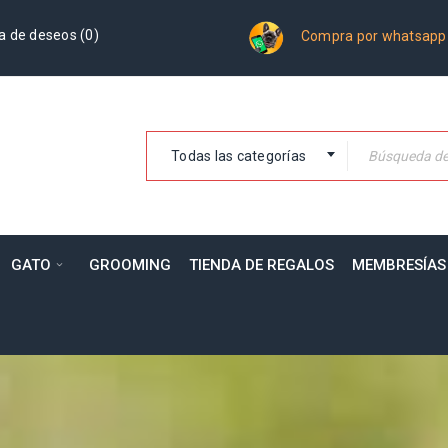
a de deseos (
0
)
Compra por whatsapp
Todas las categorías
GATO
GROOMING
TIENDA DE REGALOS
MEMBRESÍAS