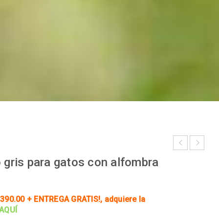
o gris para gatos con alfombra
390.00 + ENTREGA GRATIS!
, adquiere la
 AQUÍ