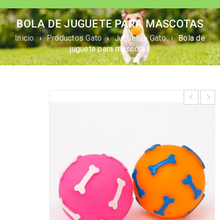
BOLA DE JUGUETE PARA MASCOTAS
Inicio
›
Productos Gato
›
Juguetes Gato
›
Bola de
juguete para mascotas