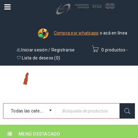
Compra por whatsapp
o acá en línea
Iniciar sesión
/
Registrarse
0 productos
-
₡
0
Lista de deseos (
0
)
Todas las categorías
MENÚ DESTACADO