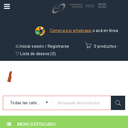
Compra por whatsapp
o acá en línea
Iniciar sesión
/
Registrarse
0 productos
-
₡
0
Lista de deseos (
0
)
Todas las categorías
MENÚ DESTACADO