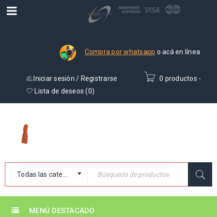
Compra por whatsapp
o acá en línea
Iniciar sesión
/
Registrarse
0 productos
-
₡
0
Lista de deseos (
0
)
Todas las categorías
MENÚ DESTACADO