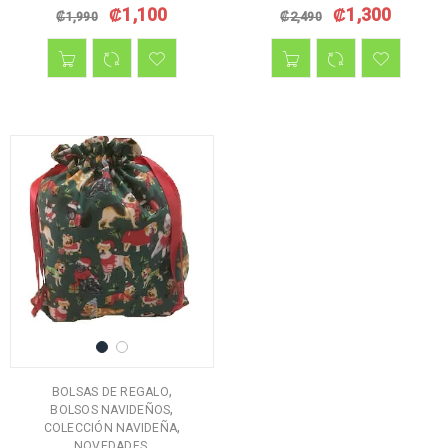
₡
1,100
₡
1,300
₡
1,990
₡
2,490
,
BOLSAS DE REGALO
,
BOLSOS NAVIDEÑOS
,
COLECCIÓN NAVIDEÑA
,
NOVEDADES