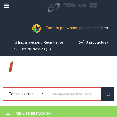
Compra por whatsapp
o acá en línea
Iniciar sesión
/
Registrarse
0 productos
-
₡
0
Lista de deseos (
0
)
Todas las categorías
MENÚ DESTACADO