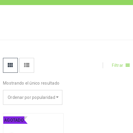
Inicio
›
Productos
JUGUETE-CUERDA
etiquetados “juguete-
cuerda”
Filtrar
Mostrando el único resultado
Ordenar por popularidad
AGOTADO