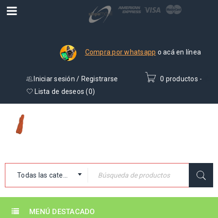
Compra por whatsapp
o acá en línea
Iniciar sesión
/
Registrarse
0 productos
-
₡
0
Lista de deseos (
0
)
Todas las categorías
MENÚ DESTACADO