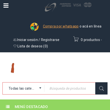
Compra por whatsapp
o acá en línea
Iniciar sesión
/
Registrarse
0 productos
-
₡
0
Lista de deseos (
0
)
Todas las categorías
MENÚ DESTACADO