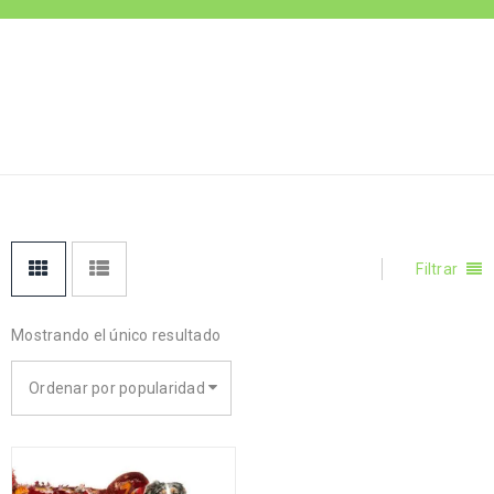
Inicio
›
Productos
COMO-QUITAR-EL-
etiquetados “como-
ESTRES-EN-MI-
quitar-el-estres-en-mi-
PERRO
perro”
Filtrar
Mostrando el único resultado
Ordenar por popularidad