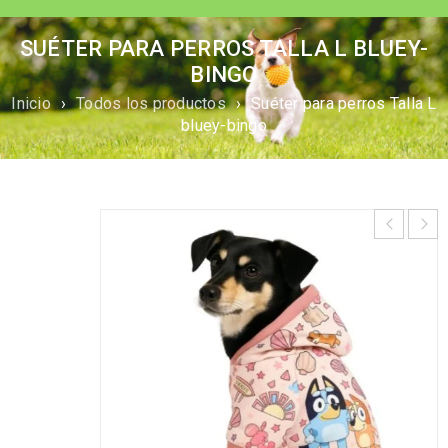
SUÉTER PARA PERROS TALLA L BLUEY-
BINGO
Inicio
›
Todos los productos
›
Suéter para perros Talla L
bluey-bingo