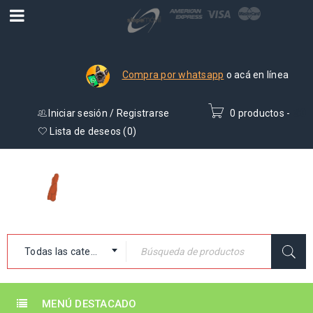
Compra por whatsapp
o acá en línea
Iniciar sesión
/
Registrarse
0 productos
-
₡
0
Lista de deseos (
0
)
Todas las categorías
MENÚ DESTACADO