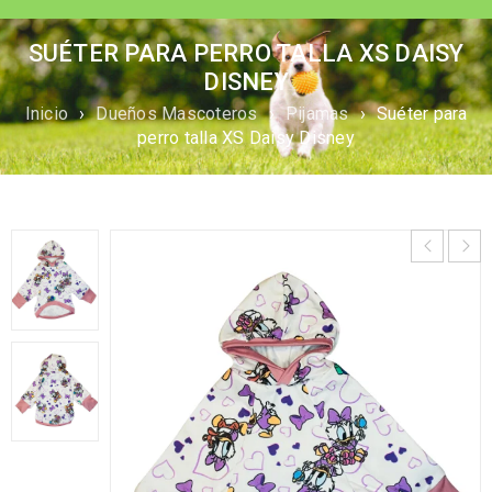
SUÉTER PARA PERRO TALLA XS DAISY
DISNEY
Inicio
›
Dueños Mascoteros
›
Pijamas
›
Suéter para
perro talla XS Daisy Disney