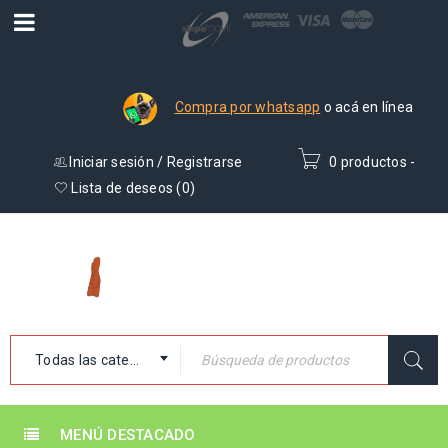
Compra por whatsapp
o acá en línea
Iniciar sesión
/
Registrarse
0 productos
-
₡
0
Lista de deseos (
0
)
Todas las categorías
MENÚ DESTACADO