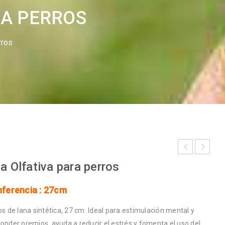
RA PERROS
rros
va Olfativa para perros
nferencia : 27cm
os de lana sintética, 27 cm. Ideal para estimulación mental y
conder premios, ayuda a reducir el estrés y fomenta el uso del