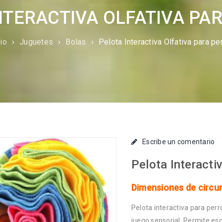
NTERACTIVA OLFATIVA PA
cio
›
Juguetes
›
Bolas
›
Pelota Interactiva Olfativa para pe
Escribe un comentario
Pelota Interacti
Dimensiones de circu
Pelota interactiva para perr
juego sensorial. Permite es