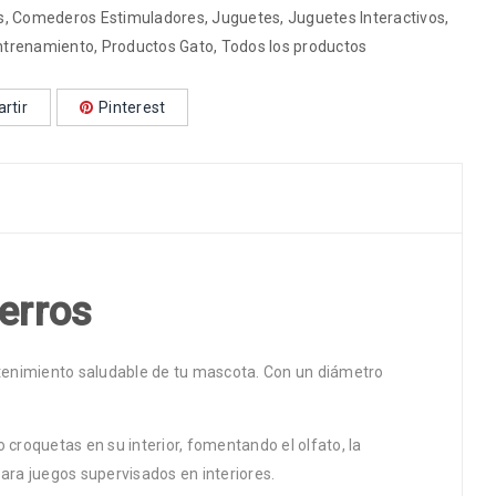
s
,
Comederos Estimuladores
,
Juguetes
,
Juguetes Interactivos
,
ntrenamiento
,
Productos Gato
,
Todos los productos
rtir
Pinterest
perros
etenimiento saludable de tu mascota. Con un diámetro
 croquetas en su interior, fomentando el olfato, la
ara juegos supervisados en interiores.