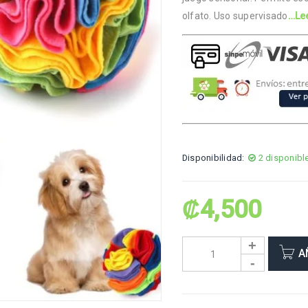
olfato. Uso supervisado
…Le
Disponibilidad:
2 disponibl
₡
4,500
A