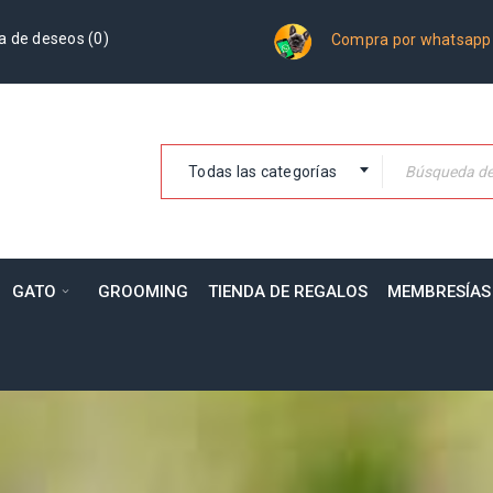
a de deseos (
0
)
Compra por whatsapp
Todas las categorías
GATO
GROOMING
TIENDA DE REGALOS
MEMBRESÍAS