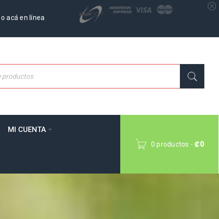
o acá en línea
MI CUENTA
0 productos
-
₡
0