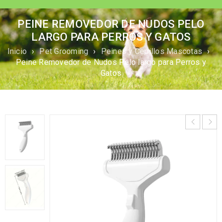
PEINE REMOVEDOR DE NUDOS PELO
LARGO PARA PERROS Y GATOS
Inicio
›
Pet Grooming
›
Peines y Cepillos Mascotas
›
Peine Removedor de Nudos Pelo largo para Perros y
Gatos