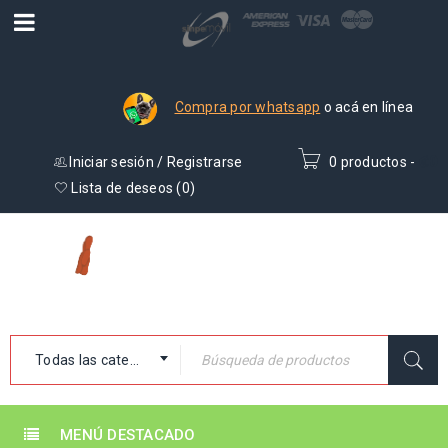
Compra por whatsapp
o acá en línea
Iniciar sesión
/
Registrarse
0 productos
-
₡
0
Lista de deseos (
0
)
Todas las categorías
MENÚ DESTACADO