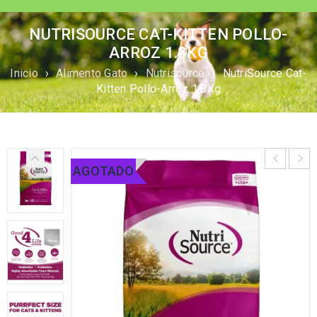
NUTRISOURCE CAT-KITTEN POLLO-
ARROZ 1.8KG
Inicio
›
Alimento Gato
›
Nutrisource
›
NutriSource Cat-
Kitten Pollo-Arroz 1.8Kg
AGOTADO