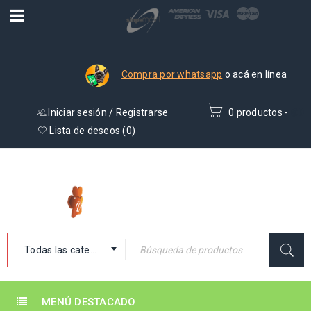
Compra por whatsapp
o acá en línea
Iniciar sesión
/
Registrarse
0 productos
-
₡
0
Lista de deseos (
0
)
Todas las categorías
MENÚ DESTACADO