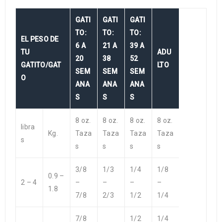
GATI
GATI
GATI
TO:
TO:
TO:
EL PESO DE
6 A
21 A
39 A
TU
ADU
20
38
52
GATITO/GAT
LTO
SEM
SEM
SEM
O
ANA
ANA
ANA
S
S
S
8 oz.
8 oz.
8 oz.
8 oz.
libra
Kg.
Taza
Taza
Taza
Taza
s
s
s
s
s
3/8
1/3
1/4
1/8
0.9 –
2 – 4
–
–
–
–
1.8
7/8
2/3
1/2
1/4
7/8
1/2
1/4