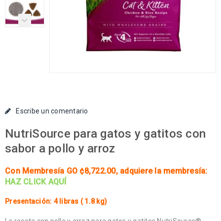
Escribe un comentario
NutriSource para gatos y gatitos con
sabor a pollo y arroz
Con Membresía GO ¢8,722.00
, adquiere la membresía:
HAZ CLICK AQUÍ
Presentación: 4 libras ( 1.8 kg)
La receta con pollo y arroz para gatos y gatitos NutriSource®