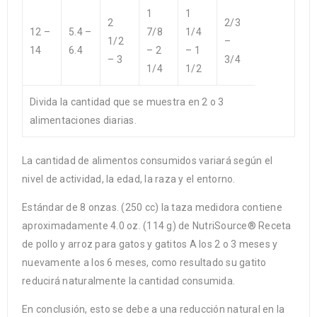
1
1
2
2/3
12 –
5.4 –
7/8
1/4
1/2
–
14
6.4
– 2
– 1
– 3
3/4
1/4
1/2
Divida la cantidad que se muestra en 2 o 3
alimentaciones diarias.
La cantidad de alimentos consumidos variará según el
nivel de actividad, la edad, la raza y el entorno.
Estándar de 8 onzas. (250 cc) la taza medidora contiene
aproximadamente 4.0 oz. (114 g) de NutriSource® Receta
de pollo y arroz para gatos y gatitos A los 2 o 3 meses y
nuevamente a los 6 meses, como resultado su gatito
reducirá naturalmente la cantidad consumida.
En conclusión, esto se debe a una reducción natural en la