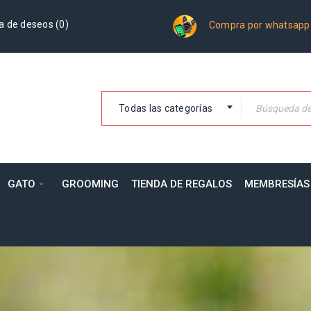
a de deseos (
0
)
Compra por whatsapp
Todas las categorías
GATO
GROOMING
TIENDA DE REGALOS
MEMBRESÍAS