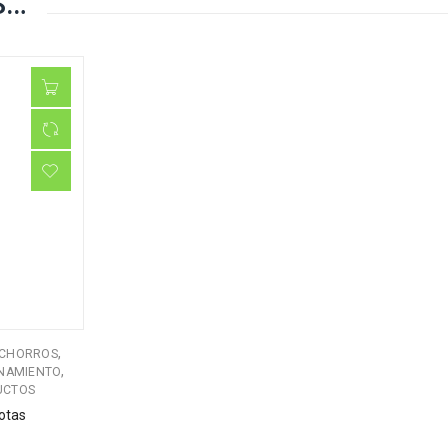
S…
,
CHORROS
,
NAMIENTO
UCTOS
otas