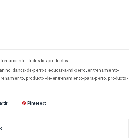
ntrenamiento
,
Todos los productos
anino
,
danos-de-perros
,
educar-a-mi-perro
,
entrenamiento-
trenamiento
,
producto-de-entrenamiento-para-perro
,
producto-
rtir
Pinterest
S