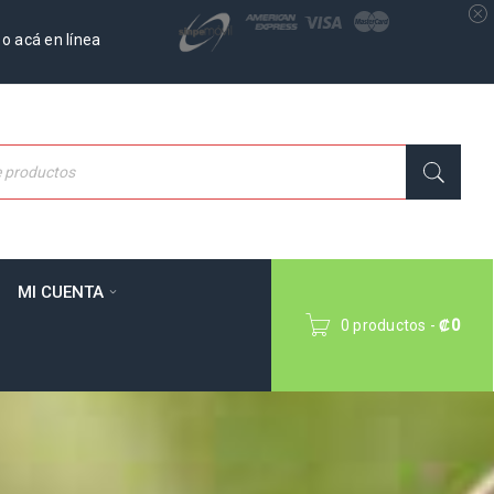
o acá en línea
MI CUENTA
0 productos
-
₡
0