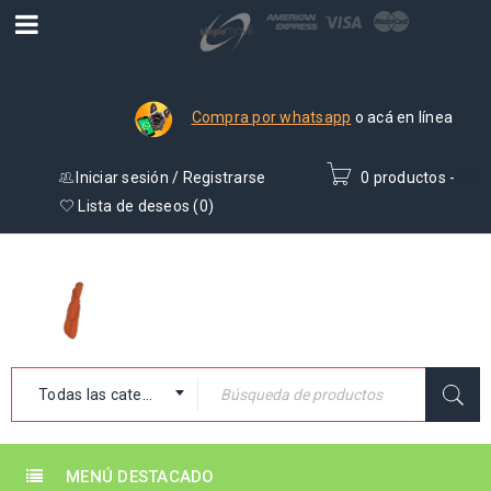
Compra por whatsapp
o acá en línea
Iniciar sesión
/
Registrarse
0 productos
-
₡
0
Lista de deseos (
0
)
Todas las categorías
MENÚ DESTACADO