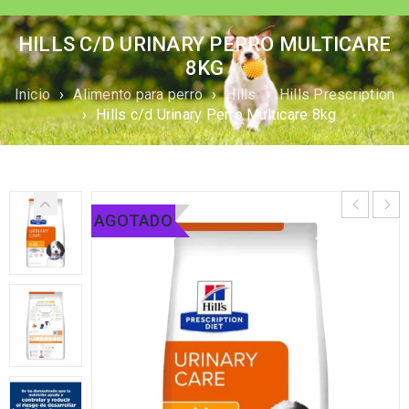
HILLS C/D URINARY PERRO MULTICARE
8KG
Inicio
›
Alimento para perro
›
Hills
›
Hills Prescription
›
Hills c/d Urinary Perro Multicare 8kg
AGOTADO