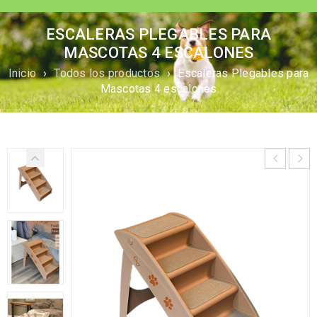
ESCALERAS PLEGABLES PARA
MASCOTAS 4 ESCALONES
Inicio
›
Todos los productos
›
Escaleras Plegables para
Mascotas 4 escalones