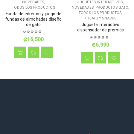
,
,
NOVEDADES
JUGUETES INTERACTIVOS
,
,
TODOS LOS PRODUCTOS
NOVEDADES
PRODUCTOS GATO
,
TODOS LOS PRODUCTOS
Funda de edredón y juego de
TREATS Y SNACKS
fundas de almohadas diseño
de gato
Juguete interactivo
dispensador de premios
₡
16,500
₡
6,990