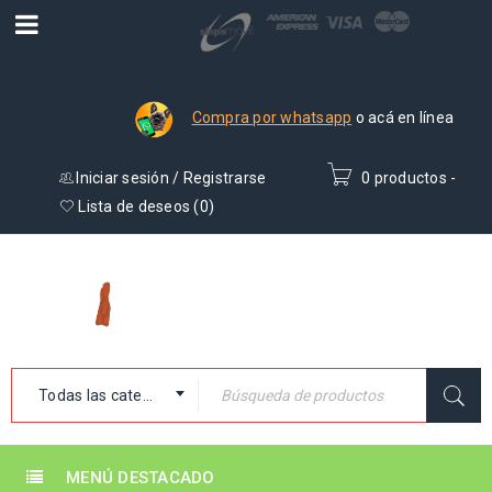
Compra por whatsapp
o acá en línea
Iniciar sesión
/
Registrarse
0 productos
-
₡
0
Lista de deseos (
0
)
Todas las categorías
MENÚ DESTACADO