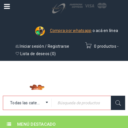
Compra por whatsapp
o acá en línea
Iniciar sesión
/
Registrarse
0 productos
-
₡
0
Lista de deseos (
0
)
Todas las categorías
MENÚ DESTACADO