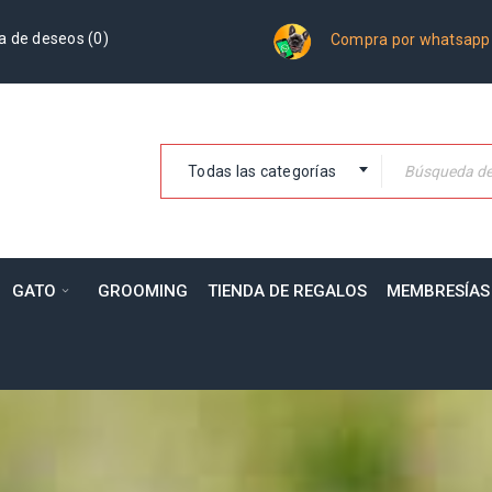
a de deseos (
0
)
Compra por whatsapp
Todas las categorías
GATO
GROOMING
TIENDA DE REGALOS
MEMBRESÍAS