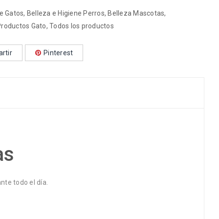
ne Gatos
,
Belleza e Higiene Perros
,
Belleza Mascotas
,
Productos Gato
,
Todos los productos
rtir
Pinterest
as
te todo el día.