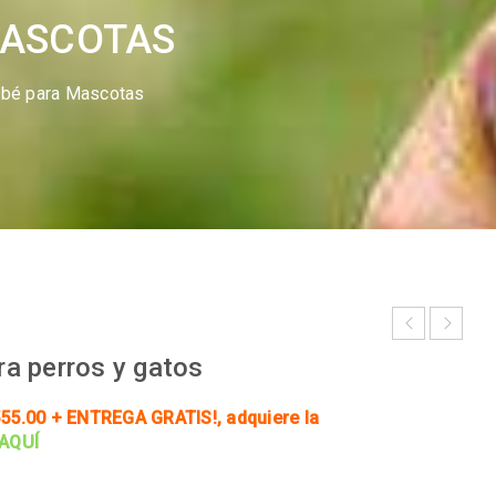
MASCOTAS
ebé para Mascotas
a perros y gatos
55.00 + ENTREGA GRATIS!
, adquiere la
 AQUÍ