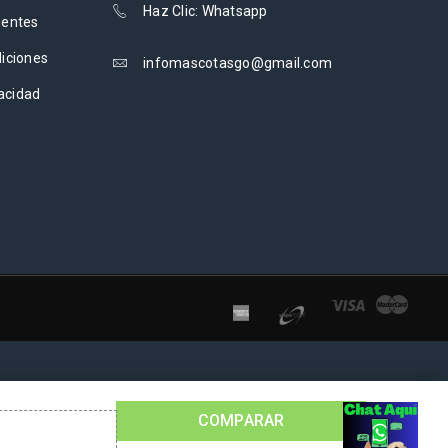
Haz Clic: Whatsapp
uentes
iciones
infomascotasgo@gmail.com
vacidad
COMPARAR