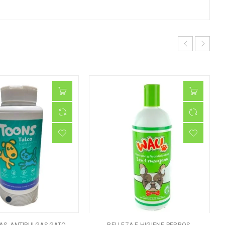
,
,
,