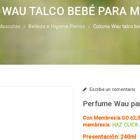
 WAU TALCO BEBÉ PARA 
Mascotas
›
Belleza e Higiene Perros
›
Colonia Wau talco b
Escribe un comentario
Perfume Wau par
Con Membresía GO ¢2,5
membresía:
HAZ CLICK
Presentación: 240ml