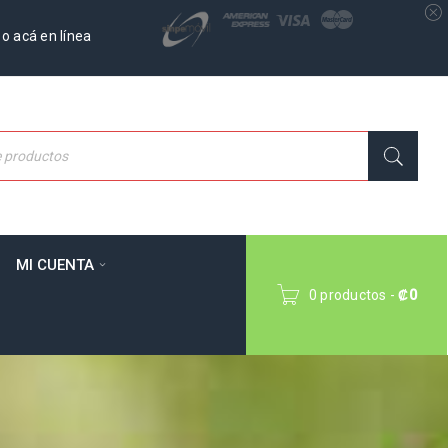
o acá en línea
MI CUENTA
0 productos
-
₡
0