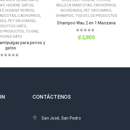
AS
ANTIPULGAS GATO
BELLEZA E HIGIENE PERROS
,
,
,
A E HIGIENE GATOS
BELLEZA MASCOTAS
CACHORROS
,
,
,
A E HIGIENE PERROS
NOVEDADES
PET GROOMING
,
,
,
MASCOTAS
CACHORROS
SHAMPOO
TODOS LOS PRODUCTOS
,
,
DES
PET GROOMING
Shampoo Wau 2 en 1 Manzana
,
ODUCTOS GATO
,
,
S PRODUCTOS
TOONS
₡
2,800
TOONS GATO
antipulgas para perros y
gatos
₡
1,990
ÓN
CONTÁCTENOS
San José, San Pedro