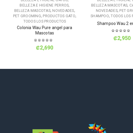
BELLEZA E HIGIENE GATOS
BELLEZA E HIGIENE
,
,
BELLEZA E HIGIENE PERROS
BELLEZA MASCOTAS
C
,
,
,
BELLEZA MASCOTAS
NOVEDADES
NOVEDADES
PET G
,
,
,
PET GROOMING
PRODUCTOS GATO
SHAMPOO
TODOS LOS
TODOS LOS PRODUCTOS
Shampoo Wau 2 en
Colonia Wau Pure angel para
Mascotas
₡
2,950
₡
2,690