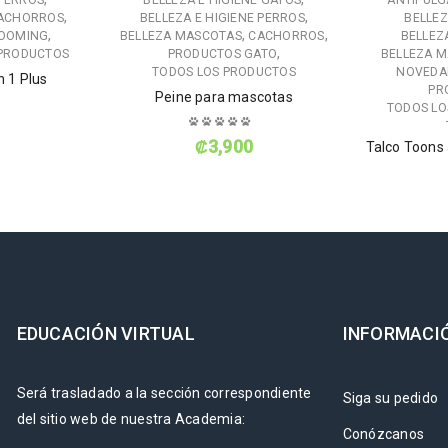
 PERROS
BELLEZA E HIGIENE GATOS
ANTIPULG
,
,
ACHORROS
BELLEZA E HIGIENE PERROS
BELLEZ
,
,
,
ROOMING
BELLEZA MASCOTAS
CACHORROS
BELLEZ
,
 PRODUCTOS
PRODUCTOS GATO
BELLEZA 
TODOS LOS PRODUCTOS
NOVEDA
 1 Plus
PR
Peine para mascotas
TODOS LO
₡
3,900
Talco Toons 
EDUCACIÓN VIRTUAL
INFORMACI
Será trasladado a la sección correspondiente
Siga su pedido
del sitio web de nuestra Academia:
Conózcanos