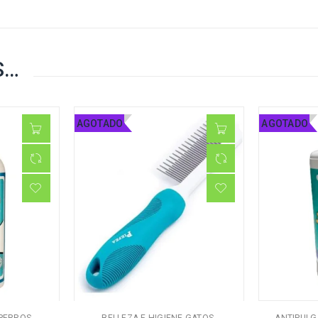
S…
AGOTADO
AGOTADO
,
,