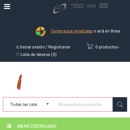
Compra por whatsapp
o acá en línea
Iniciar sesión
/
Registrarse
0 productos
-
₡
0
Lista de deseos (
0
)
Todas las categorías
MENÚ DESTACADO