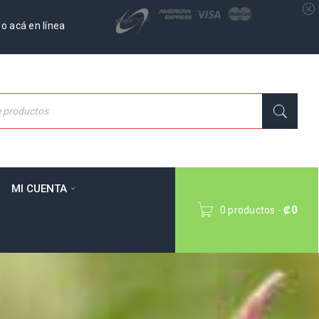
o acá en línea
MI CUENTA
0 productos
-
₡
0