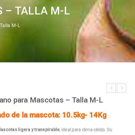
 – TALLA M-L
Talla M-L
ano para Mascotas – Talla M-L
o de la mascota: 10.5kg- 14Kg
ascotas ligera y transpirable
, ideal para clima cálido. Su