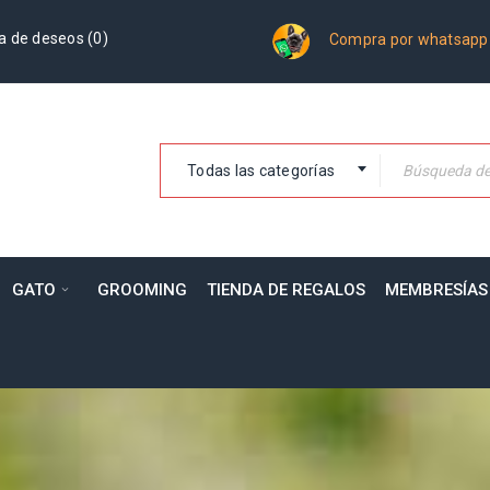
a de deseos (
0
)
Compra por whatsapp
Todas las categorías
GATO
GROOMING
TIENDA DE REGALOS
MEMBRESÍAS