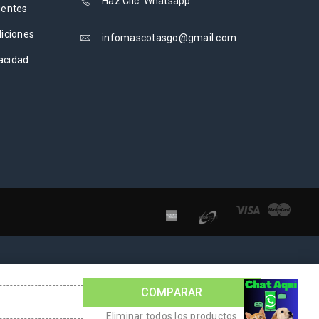
Haz Clic: Whatsapp
uentes
iciones
infomascotasgo@gmail.com
vacidad
COMPARAR
Eliminar todos los productos