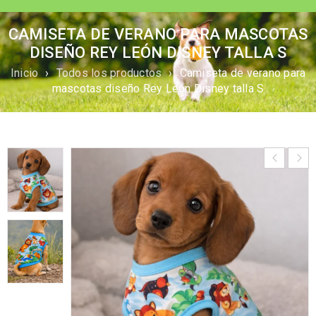
CAMISETA DE VERANO PARA MASCOTAS
DISEÑO REY LEÓN DISNEY TALLA S
Inicio
›
Todos los productos
›
Camiseta de verano para
mascotas diseño Rey León Disney talla S