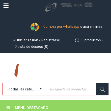
Compra por whatsapp
o acá en línea
Iniciar sesión
/
Registrarse
0 productos
-
₡
0
Lista de deseos (
0
)
Todas las categorías
MENÚ DESTACADO