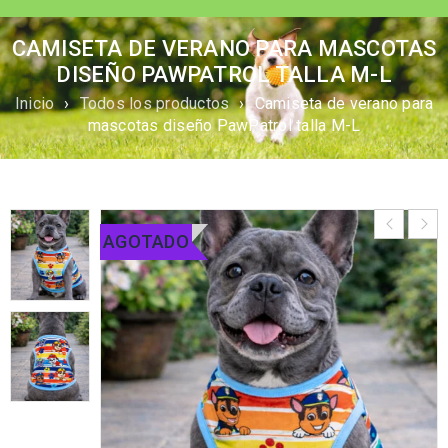
CAMISETA DE VERANO PARA MASCOTAS
DISEÑO PAWPATROL TALLA M-L
Inicio
›
Todos los productos
›
Camiseta de verano para
mascotas diseño PawPatrol talla M-L
AGOTADO