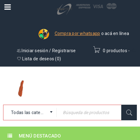
Compra por whatsapp
o acá en línea
Iniciar sesión
/
Registrarse
0 productos
-
₡
0
Lista de deseos (
0
)
Todas las categorías
MENÚ DESTACADO