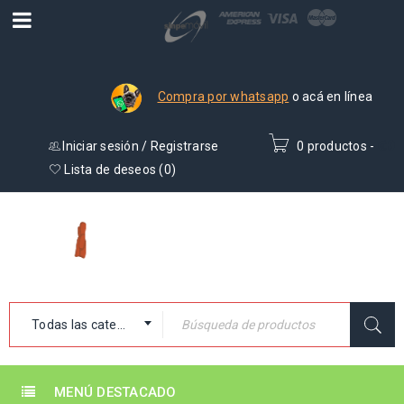
Compra por whatsapp
o acá en línea
Iniciar sesión
/
Registrarse
0 productos
-
₡
0
Lista de deseos (
0
)
Todas las categorías
MENÚ DESTACADO