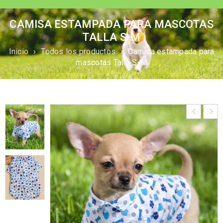
CAMISA ESTAMPADA PARA MASCOTAS
TALLA S-M
Inicio
›
Todos los productos
›
Camisa estampada para
mascotas Talla S-M