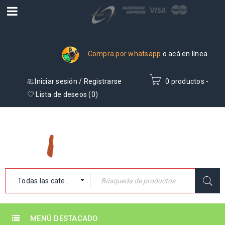
Compra por whatsapp
o acá en línea
Iniciar sesión
/
Registrarse
0 productos
-
₡
0
Lista de deseos (
0
)
Todas las categorías
MENÚ DESTACADO