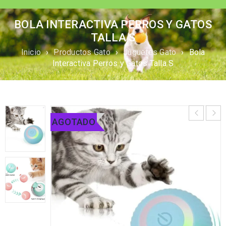
BOLA INTERACTIVA PERROS Y GATOS
TALLA S
Inicio
›
Productos Gato
›
Juguetes Gato
›
Bola
Interactiva Perros y Gatos Talla S
AGOTADO