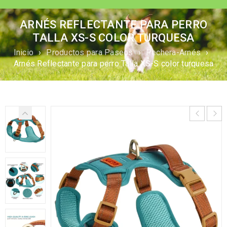
ARNÉS REFLECTANTE PARA PERRO
TALLA XS-S COLOR TURQUESA
Inicio
›
Productos para Paseos
›
Pechera-Arnés
›
Arnés Reflectante para perro Talla XS-S color turquesa