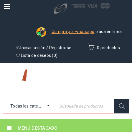
Compra por whatsapp
o acá en línea
Iniciar sesión
/
Registrarse
0 productos
-
₡
0
Lista de deseos (
0
)
Todas las categorías
MENÚ DESTACADO