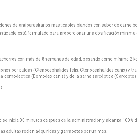
ones de antiparasitarios masticables blandos con sabor de carne bov
asticable está formulado para proporcionar una dosificación mínima 
cachorros con más de 8 semanas de edad, pesando como mínimo 2 kg
iones por pulgas (Ctenocephalides felis, Ctenocephalides canis) y tr
rna demodéctica (Demodex canis) y de la sarna sarcóptica (Sarcoptes 
s.
se inicia 30 minutos después de la administración y alcanza 100% de
as adultas recién adquiridas y garrapatas por un mes.