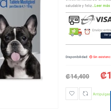
saludable y feliz
…Leer más
Disponibilidad:
Sin existenc
₡
₡
14,400
Antipulgas