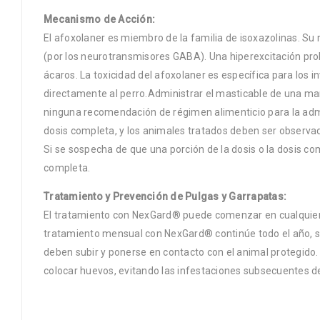
Mecanismo de Acción:
El afoxolaner es miembro de la familia de isoxazolinas. Su
(por los neurotransmisores GABA). Una hiperexcitación prol
ácaros. La toxicidad del afoxolaner es específica para lo
directamente al perro.Administrar el masticable de una man
ninguna recomendación de régimen alimenticio para la admi
dosis completa, y los animales tratados deben ser observa
Si se sospecha de que una porción de la dosis o la dosis c
completa.
Tratamiento y Prevención de Pulgas y Garrapatas:
El tratamiento con NexGard® puede comenzar en cualquier 
tratamiento mensual con NexGard® continúe todo el año, si
deben subir y ponerse en contacto con el animal protegid
colocar huevos, evitando las infestaciones subsecuentes de