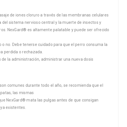
asaje de iones cloruro a través de las membranas celulares
 del sistema nervioso central y la muerte de insectos y
eros. NexGard® es altamente palatable y puede ser ofrecido
o o no. Debe tenerse cuidado para que el perro consuma la
ea perdida o rechazada.
s de la administración, administrar una nueva dosis
 son comunes durante todo el año, se recomienda que el
apatas, las mismas
n que NexGard® mata las pulgas antes de que consigan
ya existentes.