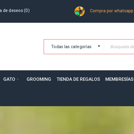
a de deseos (
0
)
Compra por whatsapp
Todas las categorías
GATO
GROOMING
TIENDA DE REGALOS
MEMBRESÍAS