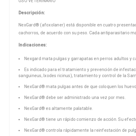
USO VETERINARIO
Descripción:
NexGard® (afoxolaner) está disponible en cuatro presentaci
cachorros, de acuerdo con su peso. Cada antiparasitario m
Indicaciones:
Nexgard mata pulgas y garrapatas en perros adultos y 
Es indicado para el tratamiento y prevención de infestac
sanguineus, Ixodes ricinus), tratamiento y control de la Sa
NexGard® mata pulgas antes de que coloquen los huevo
NexGard® debe ser administrado una vez por mes.
NexGard® es altamente palatable.
NexGard® tiene un rápido comienzo de acción. Su efecto 
NexGard® controla rápidamente la reinfestación de pulg