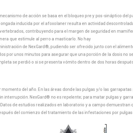
 mecanismo de acción se basa en el bloqueo pre y pos-sináptico del p
ongada inducida por el afoxolaner resulta en actividad descontrolada
s invertebrados, contribuyendo para el margen de seguridad en mamíf
era que estimule al perro a masticarlo. No hay
nistración de NexGard®, pudiendo ser ofrecido junto con el aliment
dos por unos minutos para asegurar que una porción de la dosis no s
ompleta se perdió o si se presenta vómito dentro de dos horas despué
momento del año. En las áreas donde las pulgas y/o las garrapatas
n interrupción. NexGard® no es repelente; para matar pulgas y garr
o. Datos de estudios realizados en laboratorio y a campo demuestra
spués del comienzo del tratamiento de las infestaciones por pulgas 