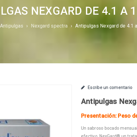
LGAS NEXGARD DE 4.1 A 1
Antipulgas
›
Nexgard spectra
›
Antipulgas Nexgard de 4.1 a
Escribe un comentario
Antipulgas Nexg
Presentación: Peso de
Un sabroso bocado mensual p
efectivo, NexGard® un trata