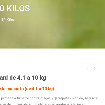
0 KILOS
 10 Kilos
ard de 4.1 a 10 kg
 la mascota (de 4.1 a 10 kg)
rotege a tu perro contra pulgas y garrapatas. Rápido, seguro y
miento convertido en un placer que mantiene a tu perro