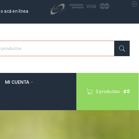
o acá en línea
MI CUENTA
0 productos
-
₡
0