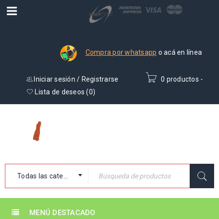
Compra por whatsapp
o acá en línea
Iniciar sesión
/
Registrarse
0 productos
-
₡
0
Lista de deseos (
0
)
Todas las categorías
MENÚ DESTACADO