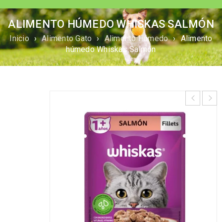
ALIMENTO HÚMEDO WHISKAS SALMÓN
Inicio
›
Alimento Gato
›
Alimento Húmedo
›
Alimento
húmedo Whiskas Salmón