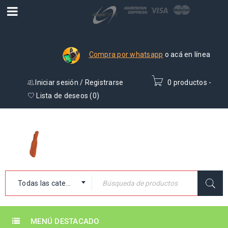
Compra por whatsapp
o acá en línea
Iniciar sesión
/
Registrarse
0 productos
-
₡
0
Lista de deseos (
0
)
Todas las categorías
MENÚ DESTACADO